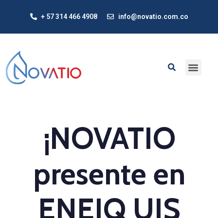
+ 57 314 466 4908
info@novatio.com.co
¡NOVATIO
presente en
ENEIQ UIS